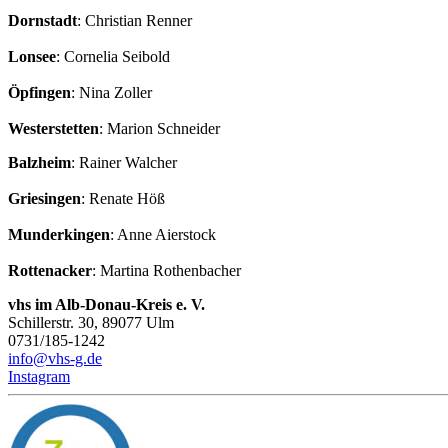
Dornstadt
: Christian Renner
Lonsee
: Cornelia Seibold
Öpfingen
: Nina Zoller
Westerstetten
: Marion Schneider
Balzheim
: Rainer Walcher
Griesingen
: Renate Höß
Munderkingen
: Anne Aierstock
Rottenacker
: Martina Rothenbacher
vhs im Alb-Donau-Kreis e. V.
Schillerstr. 30, 89077 Ulm
0731/185-1242
info@vhs-g.de
Instagram