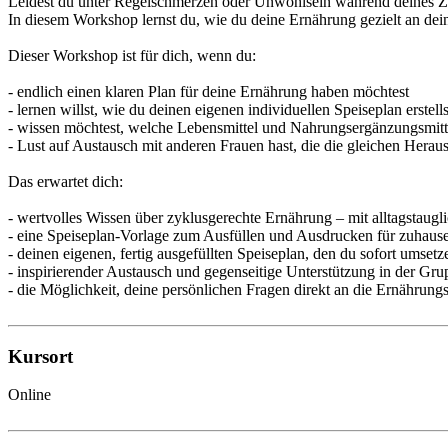
Leidest du unter Regelschmerzen oder Unwohlsein während deines Zy
In diesem Workshop lernst du, wie du deine Ernährung gezielt an dei
Dieser Workshop ist für dich, wenn du:
- endlich einen klaren Plan für deine Ernährung haben möchtest
- lernen willst, wie du deinen eigenen individuellen Speiseplan erstell
- wissen möchtest, welche Lebensmittel und Nahrungsergänzungsmitte
- Lust auf Austausch mit anderen Frauen hast, die die gleichen Hera
Das erwartet dich:
- wertvolles Wissen über zyklusgerechte Ernährung – mit alltagstaugl
- eine Speiseplan-Vorlage zum Ausfüllen und Ausdrucken für zuhaus
- deinen eigenen, fertig ausgefüllten Speiseplan, den du sofort umsetz
- inspirierender Austausch und gegenseitige Unterstützung in der Gru
- die Möglichkeit, deine persönlichen Fragen direkt an die Ernährungs
Kursort
Online