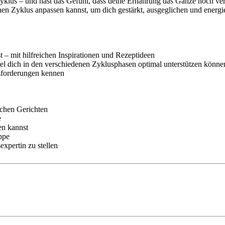
klus – und hast das Gefühl, dass deine Ernährung das Ganze noch ver
nen Zyklus anpassen kannst, um dich gestärkt, ausgeglichen und energi
st – mit hilfreichen Inspirationen und Rezeptideen
l dich in den verschiedenen Zyklusphasen optimal unterstützen könne
usforderungen kennen
ichen Gerichten
e
en kannst
ppe
expertin zu stellen