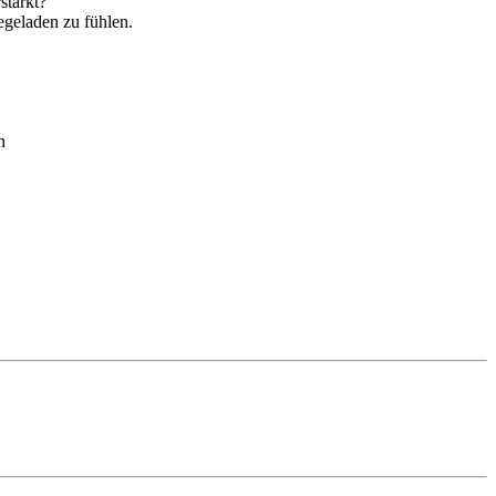
stärkt?
egeladen zu fühlen.
n