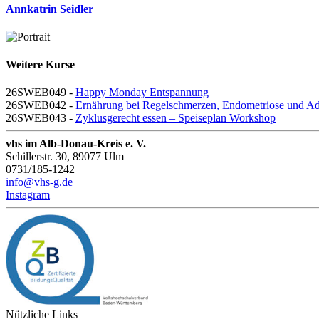
Annkatrin Seidler
Weitere Kurse
26SWEB049 -
Happy Monday Entspannung
26SWEB042 -
Ernährung bei Regelschmerzen, Endometriose und A
26SWEB043 -
Zyklusgerecht essen – Speiseplan Workshop
vhs im Alb-Donau-Kreis e. V.
Schillerstr. 30, 89077 Ulm
0731/185-1242
info@vhs-g.de
Instagram
Nützliche Links