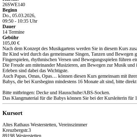
26SWE140
Beginn
Do., 05.03.2026,
09:50 - 10:35 Uhr
Dauer
14 Termine
Gebühr
105,00 €
Nach dem Konzept des Musikgartens werden Sie in diesem Kurs zusam
Ihr Kind wird durch das gemeinsame Singen, Tanzen und Bewegen ga
Fingerspielen, rhythmischen Versen und Bewegungsspielen führen ein
Die Freude am miteinander Musizieren, am Bewegen zur Musik und 
Erleben sind dabei das Wichtigste.
Auch Papas, Omas, Opas… können diesen Kurs gemeinsam mit ihre
Babys, die bei Kursbeginn mindestens 16 Monate alt sind, bitte direk
Bitte mitbringen: Decke und Hausschuhe/ABS-Socken.
Das Klangmaterial für die Babys können Sie bei der Kursleiterin für
Kursort
Altes Rathaus Westerstetten, Vereinszimmer
Kreuzbergstr.3
89198 Westerstetten