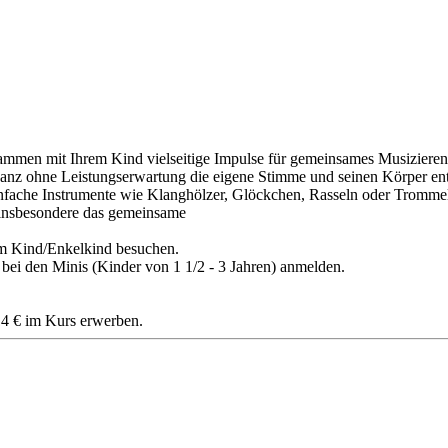
men mit Ihrem Kind vielseitige Impulse für gemeinsames Musizieren 
nz ohne Leistungserwartung die eigene Stimme und seinen Körper ent
fache Instrumente wie Klanghölzer, Glöckchen, Rasseln oder Trommeln
insbesondere das gemeinsame
m Kind/Enkelkind besuchen.
t bei den Minis (Kinder von 1 1/2 - 3 Jahren) anmelden.
 14 € im Kurs erwerben.