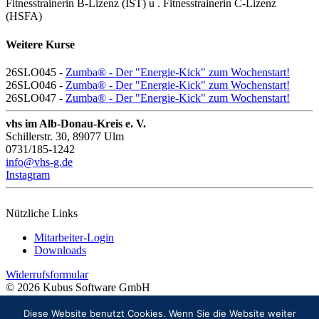
Fitnesstrainerin B-Lizenz (IST) u . Fitnesstrainerin C-Lizenz
(HSFA)
Weitere Kurse
26SLO045 -
Zumba® - Der "Energie-Kick" zum Wochenstart!
26SLO046 -
Zumba® - Der "Energie-Kick" zum Wochenstart!
26SLO047 -
Zumba® - Der "Energie-Kick" zum Wochenstart!
vhs im Alb-Donau-Kreis e. V.
Schillerstr. 30, 89077 Ulm
0731/185-1242
info@vhs-g.de
Instagram
Nützliche Links
Mitarbeiter-Login
Downloads
Widerrufsformular
© 2026 Kubus Software GmbH
Impressum
Diese Website benutzt Cookies. Wenn Sie die Website weiter