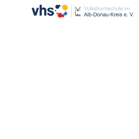
Yoga für Anfänger/innen und
Kursnr.
26SAM067
Yoga ist
Beginn
Di., 16.06.2026,
und Wohl
18:00 - 19:15 Uhr
wir erfa
Dauer
7 Termine
In unse
Gebühr
61,00 €
Übungen,
Zusamme
Bitte mi