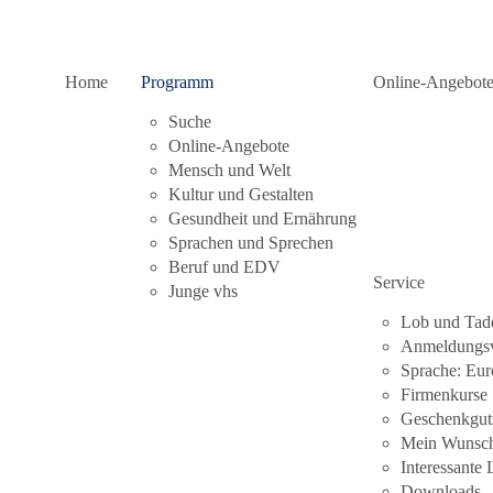
Home
Programm
Online-Angebot
Suche
Kursdetails
Online-Angebote
Mensch und Welt
Kultur und Gestalten
Gesundheit und Ernährung
 Wiedereinsteiger
Sprachen und Sprechen
Beruf und EDV
Service
Junge vhs
 ein bewährtes und ganzheitliches Gesundheitssystem, welches nicht nur
Lob und Tad
befinden beiträgt. Auch geistig und mental wirkt sich eine regelmäßi
Anmeldungsv
hren Entspannung, stärken unsere Konzentrationsfähigkeit und unser Se
Sprache: Eur
ren Stunden widmen wir uns ganzheitlich der Achtsamkeit mit bewuss
Firmenkurse
 die Asanas, stärken wir Muskulatur, mobilisieren und verbessern un
Geschenkgut
nhang Stress und Spannungen ab.
Mein Wunsc
Interessante 
tbringen:
Downloads