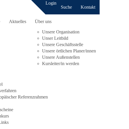
Login
Suche
Kontakt
e
Aktuelles
Über uns
Unsere Organisation
Unser Leitbild
Unsere Geschäftsstelle
Unsere örtlichen Planer/innen
Unsere Außenstellen
Anmeldung nur noch telefonisch möglich!
Kursleiter/in werden
 auf körperlicher Ebene zu mehr Kraft, Flexibilität
el
ge Yogapraxis aus: Unser Nervensystem wird beruhigt,
erfahren
lbstbewusstsein.
opäischer Referenzrahmen
ter Atmung und Atemübungen. Durch die körperlichen
sere Beweglichkeit und bauen in diesem
scheine
hkurs
Links