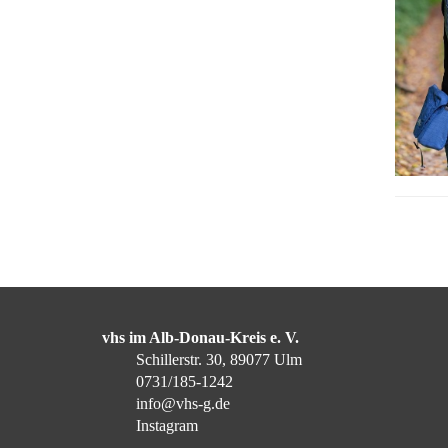
vhs im Alb-Donau-Kreis e. V.
Schillerstr. 30, 89077 Ulm
0731/185-1242
info@vhs-g.de
Instagram