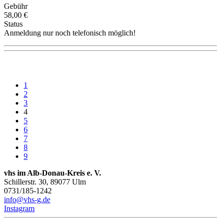
Gebühr
58,00 €
Status
Anmeldung nur noch telefonisch möglich!
1
2
3
4
5
6
7
8
9
vhs im Alb-Donau-Kreis e. V.
Schillerstr. 30, 89077 Ulm
0731/185-1242
info@vhs-g.de
Instagram