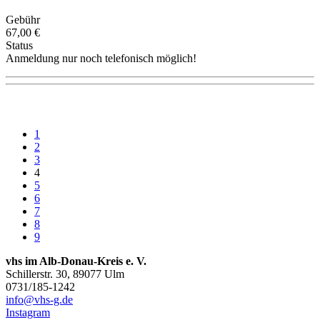
Gebühr
67,00 €
Status
Anmeldung nur noch telefonisch möglich!
1
2
3
4
5
6
7
8
9
vhs im Alb-Donau-Kreis e. V.
Schillerstr. 30, 89077 Ulm
0731/185-1242
info@vhs-g.de
Instagram