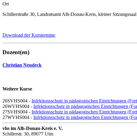
Ort
Schillerstraße 30, Landratsamt Alb-Donau-Kreis, kleiner Sitzungssaa
Download der Kurstermine
Dozent(en)
Christian Neudeck
Weitere Kurse
26SVHS004 -
Infektionsschutz in pädagogischen Einrichtungen (For
26WVHS004 -
Infektionsschutz in pädagogischen Einrichtungen (Fo
27SVHS004 -
Infektionsschutz in pädagogischen Einrichtungen (For
27WVHS004 -
Infektionsschutz in pädagogischen Einrichtungen (Fo
vhs im Alb-Donau-Kreis e. V.
Schillerstr. 30, 89077 Ulm