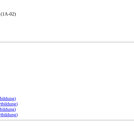
l (1A-02)
tbildung)
rtbildung)
tbildung)
rtbildung)