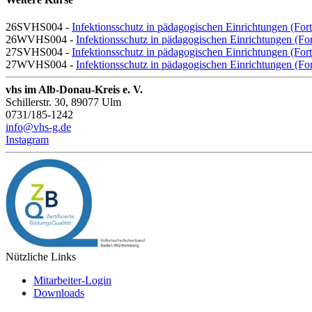
26SVHS004 -
Infektionsschutz in pädagogischen Einrichtungen (For
26WVHS004 -
Infektionsschutz in pädagogischen Einrichtungen (Fo
27SVHS004 -
Infektionsschutz in pädagogischen Einrichtungen (For
27WVHS004 -
Infektionsschutz in pädagogischen Einrichtungen (Fo
vhs im Alb-Donau-Kreis e. V.
Schillerstr. 30, 89077 Ulm
0731/185-1242
info@vhs-g.de
Instagram
Nützliche Links
Mitarbeiter-Login
Downloads